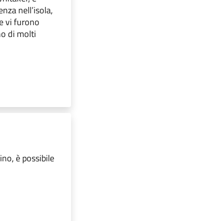
enza nell’isola,
he vi furono
no di molti
no, è possibile