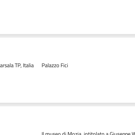
sala TP, Italia
Palazzo Fici
Il museo di Mozia, intitolato a Giuseppe 