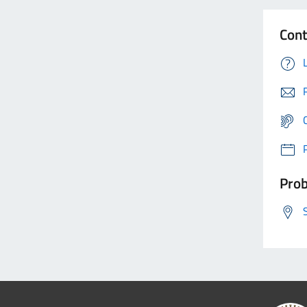
Cont
Prob