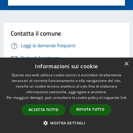
Contatta il comune
Leggi le domande frequenti
Richiedi Assistenza
×
Informazioni sui cookie
Chiama il comune 0923993111
Questo sito web utilizza cookie tecnici e assimilati strettamente
necessari al corretto funzionamento e alla navigazione del sito,
Prenota un appuntamento
nonché un cookie tecnico analitico al solo fine di elaborare
informazioni statistiche, aggregate e anonime.
Problemi in città
Per maggiori dettagli, può consultare la cookie policy al seguente
link
Segnala disservizio
RIFIUTA TUTTO
ACCETTA TUTTO
MOSTRA DETTAGLI