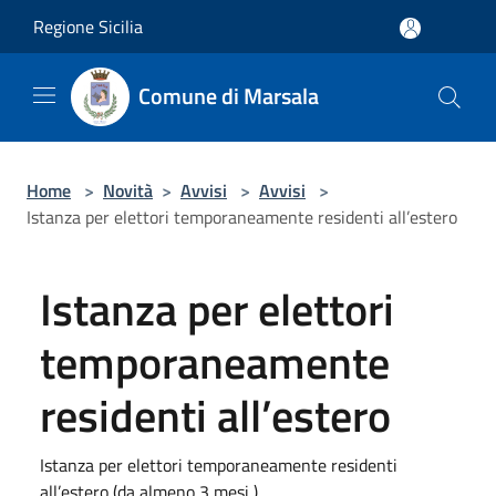
Salta al contenuto principale
Regione Sicilia
Comune di Marsala
Home
>
Novità
>
Avvisi
>
Avvisi
>
Istanza per elettori temporaneamente residenti all’estero
Istanza per elettori
temporaneamente
residenti all’estero
Istanza per elettori temporaneamente residenti
all’estero (da almeno 3 mesi )