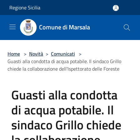
Salta al contenuto principale
Regione Sicilia
Comune di Marsala
Home
>
Novità
>
Comunicati
>
Guasti alla condotta di acqua potabile. Il sindaco Grillo
chiede la collaborazione dell'Ispettorato delle Foreste
Guasti alla condotta
di acqua potabile. Il
sindaco Grillo chiede
la collaborazione