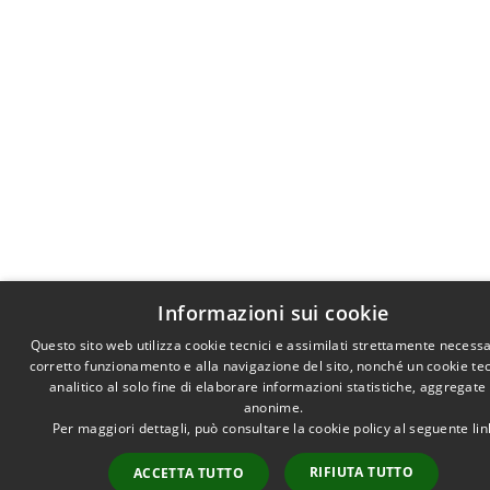
Informazioni sui cookie
Questo sito web utilizza cookie tecnici e assimilati strettamente necessa
corretto funzionamento e alla navigazione del sito, nonché un cookie te
analitico al solo fine di elaborare informazioni statistiche, aggregate
anonime.
Per maggiori dettagli, può consultare la cookie policy al seguente
lin
RIFIUTA TUTTO
ACCETTA TUTTO