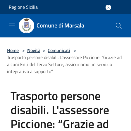
Salta al contenuto principale
Regione Sicilia
Comune di Marsala
Home
>
Novità
>
Comunicati
>
Trasporto persone disabili. L'assessore Piccione: “Grazie ad
alcuni Enti del Terzo Settore, assicuriamo un servizio
integrativo a supporto”
Trasporto persone
disabili. L'assessore
Piccione: “Grazie ad