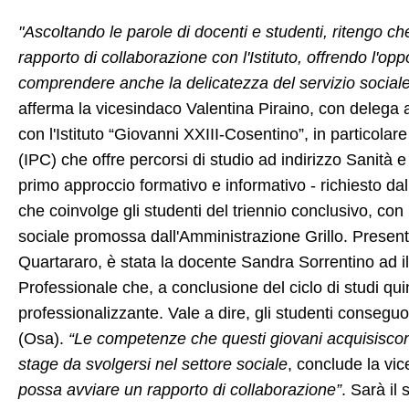
"Ascoltando le parole di docenti e studenti, ritengo c
rapporto di collaborazione con l'Istituto, offrendo l'op
comprendere anche la delicatezza del servizio sociale c
afferma la vicesindaco Valentina Piraino, con delega agl
con l'Istituto “Giovanni XXIII-Cosentino”, in particolar
(IPC) che offre percorsi di studio ad indirizzo Sanità e
primo approccio formativo e informativo - richiesto dal
che coinvolge gli studenti del triennio conclusivo, con l'
sociale promossa dall'Amministrazione Grillo. Presen
Quartararo, è stata la docente Sandra Sorrentino ad ill
Professionale che, a conclusione del ciclo di studi qu
professionalizzante. Vale a dire, gli studenti conseguon
(Osa).
“Le competenze che questi giovani acquisiscon
stage da svolgersi nel settore sociale
, conclude la vi
possa avviare un rapporto di collaborazione”
. Sarà il