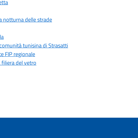
etta
ia notturna delle strade
la
comunità tunisina di Strasatti
te FIP regionale
iliera del vetro