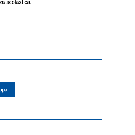
za scolastica.
appa