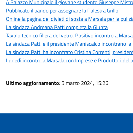
A Palazzo Municipale il giovane studente Giuseppe Mistr
Pubblicato il bando per assegnare la Palestra Grillo
Online la pagina dei divieti di sosta a Marsala per la puliz
La sindaca Andreana Patti completa la Giunta
Tavolo tecnico filiera del vetro. Positivo incontro a Marsa
La sindaca Patti e il presidente Maniscalco incontrano la 
La sindaca Patti ha incontrato Cristina Correnti, presiden
Lunedì incontro a Marsala con Imprese e Produttori della f
Ultimo aggiornamento
: 5 marzo 2024, 15:26