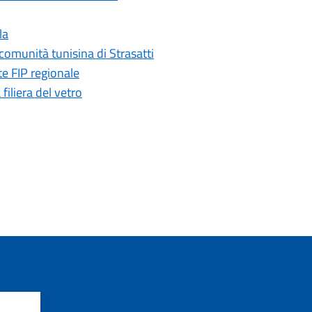
la
comunità tunisina di Strasatti
te FIP regionale
iliera del vetro