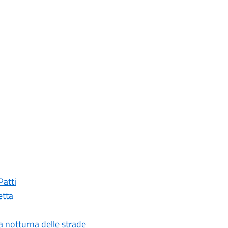
Patti
etta
ia notturna delle strade