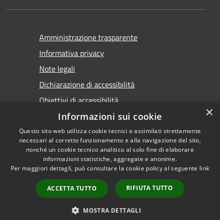
Amministrazione trasparente
Informativa privacy
Note legali
Dichiarazione di accessibilità
Obiettivi di accessibilità
×
Informazioni sui cookie
Questo sito web utilizza cookie tecnici e assimilati strettamente
necessari al corretto funzionamento e alla navigazione del sito,
nonché un cookie tecnico analitico al solo fine di elaborare
informazioni statistiche, aggregate e anonime.
RSS
Copyright © 2026 • Comune di
Per maggiori dettagli, può consultare la cookie policy al seguente
link
Accessibilità
Marsala • Powered by
Privacy
Municipium
Accesso
•
RIFIUTA TUTTO
ACCETTA TUTTO
Cookie
redazione
Mappa del sito
MOSTRA DETTAGLI