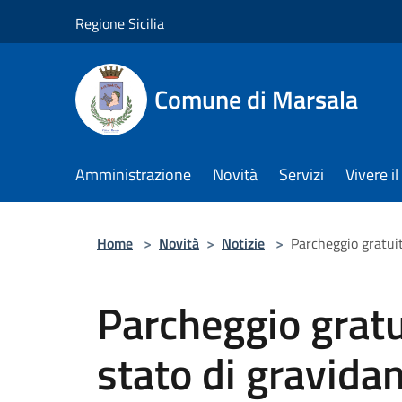
Salta al contenuto principale
Regione Sicilia
Comune di Marsala
Amministrazione
Novità
Servizi
Vivere 
Home
>
Novità
>
Notizie
>
Parcheggio gratuit
Parcheggio gratu
stato di gravidan