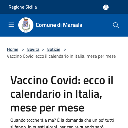
Salta al contenuto principale
Regione Sicilia
Comune di Marsala
Home
>
Novità
>
Notizie
>
Vaccino Covid: ecco il calendario in Italia, mese per mese
Vaccino Covid: ecco il
calendario in Italia,
mese per mese
Quando toccherà a me? È la domanda che un po' tutti
si fanno, in questi giorni, per capire quando sarò