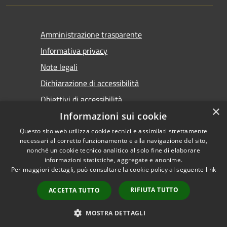
Amministrazione trasparente
Informativa privacy
Note legali
Dichiarazione di accessibilità
Obiettivi di accessibilità
×
Informazioni sui cookie
Questo sito web utilizza cookie tecnici e assimilati strettamente
necessari al corretto funzionamento e alla navigazione del sito,
nonché un cookie tecnico analitico al solo fine di elaborare
informazioni statistiche, aggregate e anonime.
RSS
Copyright © 2026 • Comune di
Per maggiori dettagli, può consultare la cookie policy al seguente
link
Accessibilità
Marsala • Powered by
Privacy
Municipium
Accesso
•
RIFIUTA TUTTO
ACCETTA TUTTO
Cookie
redazione
Mappa del sito
MOSTRA DETTAGLI