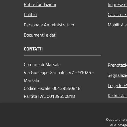
Enti e fondazioni
Imprese 
Politici
Catasto e
Personale Amministrativo
Mobilità e
Documenti e dati
CONTATTI
Comune di Marsala
Prenotaz
Via Giuseppe Garibaldi, 47 - 91025 -
Segnalazi
Marsala
Leggi le 
Codice Fiscale: 00139550818
Richiesta
Partita IVA: 00139550818
PEC:
protocollo@pec.comune.marsala.tp.it
Questo sito 
Centralino Unico: 0923 993111
alla navig