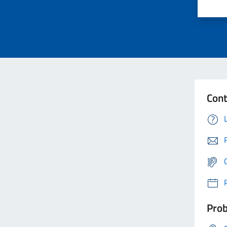
Cont
Prob