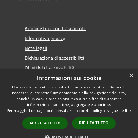
Amministrazione trasparente
Informativa privacy
Note legali
Dichiarazione di accessibilità
Obiettivi di accessibilità
×
Informazioni sui cookie
Questo sito web utilizza cookie tecnici e assimilati strettamente
necessari al corretto funzionamento e alla navigazione del sito,
nonché un cookie tecnico analitico al solo fine di elaborare
informazioni statistiche, aggregate e anonime.
RSS
Copyright © 2026 • Comune di
Per maggiori dettagli, può consultare la cookie policy al seguente
link
Accessibilità
Marsala • Powered by
Privacy
Municipium
Accesso
•
RIFIUTA TUTTO
ACCETTA TUTTO
Cookie
redazione
Mappa del sito
MOSTRA DETTAGLI