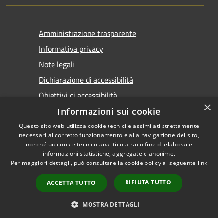
Amministrazione trasparente
Informativa privacy
Note legali
Dichiarazione di accessibilità
Obiettivi di accessibilità
×
Informazioni sui cookie
Questo sito web utilizza cookie tecnici e assimilati strettamente
necessari al corretto funzionamento e alla navigazione del sito,
nonché un cookie tecnico analitico al solo fine di elaborare
informazioni statistiche, aggregate e anonime.
RSS
Copyright © 2026 • Comune di
Per maggiori dettagli, può consultare la cookie policy al seguente
link
Accessibilità
Marsala • Powered by
Privacy
Municipium
Accesso
•
RIFIUTA TUTTO
ACCETTA TUTTO
Cookie
redazione
Mappa del sito
MOSTRA DETTAGLI