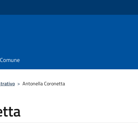
il Comune
trativo
>
Antonella Coronetta
etta