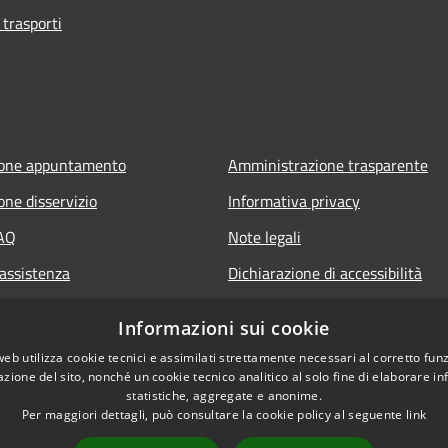
 trasporti
ione appuntamento
Amministrazione trasparente
one disservizio
Informativa privacy
FAQ
Note legali
 assistenza
Dichiarazione di accessibilità
Obiettivi di accessibilità
Informazioni sui cookie
web utilizza cookie tecnici e assimilati strettamente necessari al corretto fu
azione del sito, nonché un cookie tecnico analitico al solo fine di elaborare i
statistiche, aggregate e anonime.
Per maggiori dettagli, può consultare la cookie policy al seguente
link