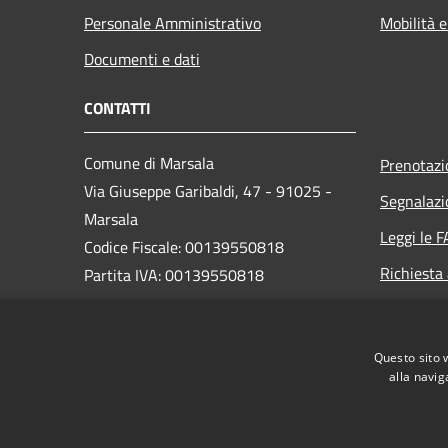
Personale Amministrativo
Mobilità e
Documenti e dati
CONTATTI
Comune di Marsala
Prenotaz
Via Giuseppe Garibaldi, 47 - 91025 -
Segnalazi
Marsala
Leggi le 
Codice Fiscale: 00139550818
Richiesta
Partita IVA: 00139550818
PEC:
protocollo@pec.comune.marsala.tp.it
Questo sito 
Centralino Unico: 0923 993111
alla navig