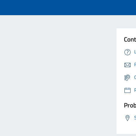
Cont
Prob