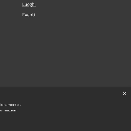
Luoghi
Eventi
×
nzionamento e
nformazioni