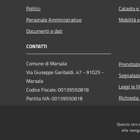
Politici
Catasto e
Personale Amministrativo
Mobilità e
Documenti e dati
CONTATTI
Comune di Marsala
Prenotaz
Via Giuseppe Garibaldi, 47 - 91025 -
Segnalazi
Marsala
Leggi le 
Codice Fiscale: 00139550818
Richiesta
Partita IVA: 00139550818
PEC:
protocollo@pec.comune.marsala.tp.it
Questo sito 
Centralino Unico: 0923 993111
alla navig