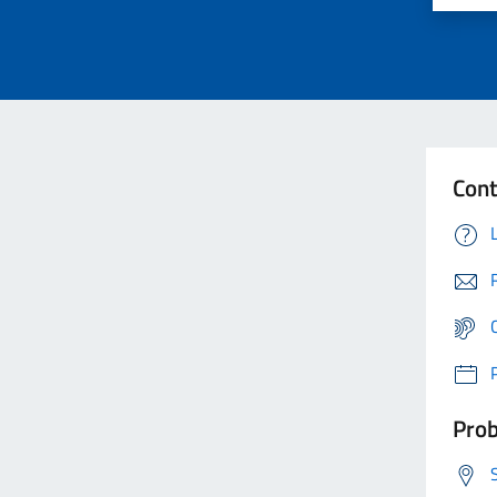
Cont
Prob