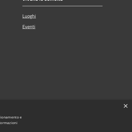
Luoghi
Eventi
×
nzionamento e
nformazioni