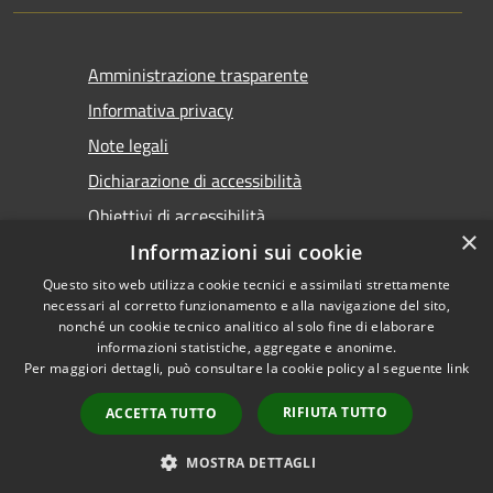
Amministrazione trasparente
Informativa privacy
Note legali
Dichiarazione di accessibilità
Obiettivi di accessibilità
×
Informazioni sui cookie
Questo sito web utilizza cookie tecnici e assimilati strettamente
necessari al corretto funzionamento e alla navigazione del sito,
nonché un cookie tecnico analitico al solo fine di elaborare
informazioni statistiche, aggregate e anonime.
RSS
Copyright © 2026 • Comune di
Per maggiori dettagli, può consultare la cookie policy al seguente
link
Accessibilità
Marsala • Powered by
Privacy
Municipium
Accesso
•
RIFIUTA TUTTO
ACCETTA TUTTO
Cookie
redazione
Mappa del sito
MOSTRA DETTAGLI