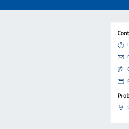
Cont
Prob