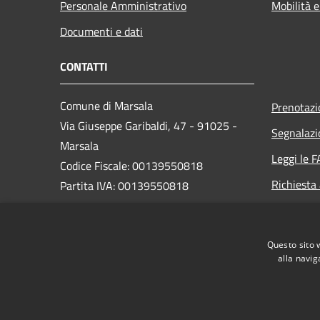
Personale Amministrativo
Mobilità e
Documenti e dati
CONTATTI
Comune di Marsala
Prenotaz
Via Giuseppe Garibaldi, 47 - 91025 -
Segnalazi
Marsala
Leggi le 
Codice Fiscale: 00139550818
Richiesta
Partita IVA: 00139550818
PEC:
protocollo@pec.comune.marsala.tp.it
Questo sito 
Centralino Unico: 0923 993111
alla navig