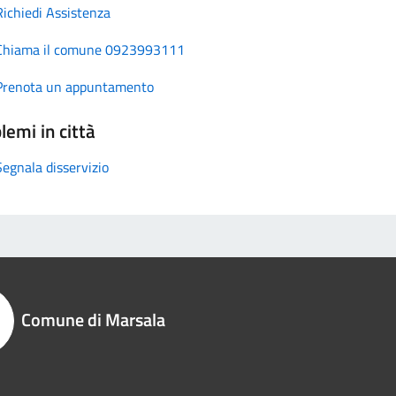
Richiedi Assistenza
Chiama il comune 0923993111
Prenota un appuntamento
lemi in città
Segnala disservizio
Comune di Marsala