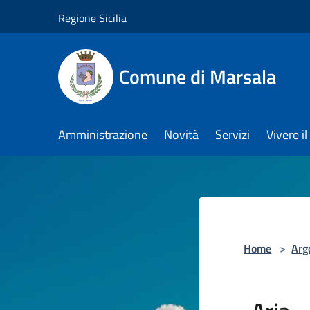
Salta al contenuto principale
Regione Sicilia
Comune di Marsala
Amministrazione
Novità
Servizi
Vivere 
Home
>
Arg