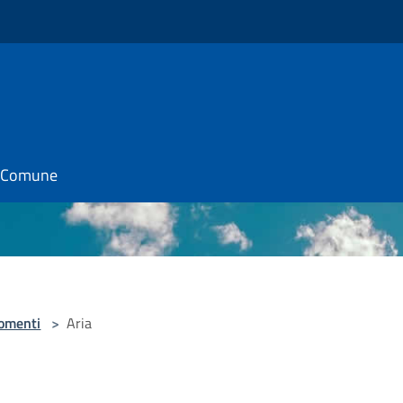
il Comune
omenti
>
Aria