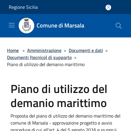
Salta al contenuto principale
Regione Sicilia
Comune di Marsala
Home
>
Amministrazione
>
Documenti e dati
>
Documenti (tecnico) di supporto
>
Piano di utilizzo del demanio marittimo
Piano di utilizzo del
demanio marittimo
Proposta del piano di utilizzo del demanio marittimo del
comune di Marsala - approvazione progetto e avvio
procedure di cui all'art. 4 del 5 agosto 2016 e ss.mm.ii.