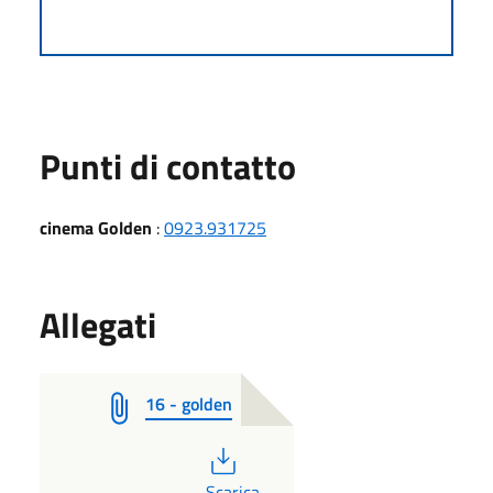
Punti di contatto
cinema Golden
:
0923.931725
Allegati
16 - golden
PDF
Scarica