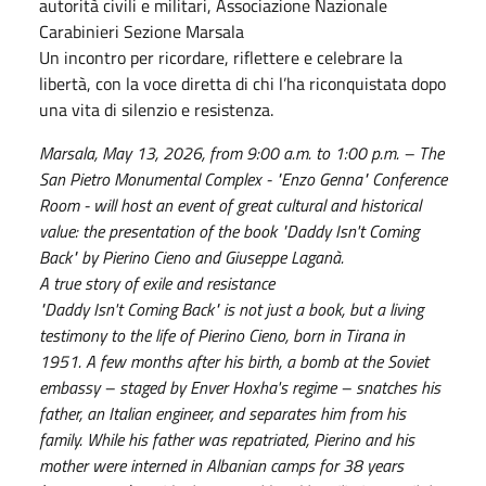
autorità civili e militari, Associazione Nazionale
Carabinieri Sezione Marsala
Un incontro per ricordare, riflettere e celebrare la
libertà, con la voce diretta di chi l’ha riconquistata dopo
una vita di silenzio e resistenza.
Marsala, May 13, 2026, from 9:00 a.m. to 1:00 p.m. – The
San Pietro Monumental Complex - "Enzo Genna" Conference
Room - will host an event of great cultural and historical
value: the presentation of the book "Daddy Isn't Coming
Back" by Pierino Cieno and Giuseppe Laganà.
A true story of exile and resistance
"Daddy Isn't Coming Back" is not just a book, but a living
testimony to the life of Pierino Cieno, born in Tirana in
1951. A few months after his birth, a bomb at the Soviet
embassy – staged by Enver Hoxha's regime – snatches his
father, an Italian engineer, and separates him from his
family. While his father was repatriated, Pierino and his
mother were interned in Albanian camps for 38 years