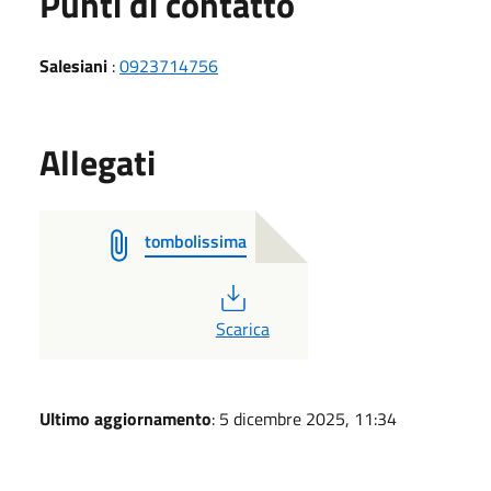
Punti di contatto
Salesiani
:
0923714756
Allegati
tombolissima
PDF
Scarica
Ultimo aggiornamento
: 5 dicembre 2025, 11:34