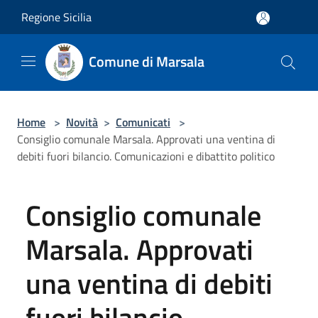
Salta al contenuto principale
Regione Sicilia
Comune di Marsala
Home
>
Novità
>
Comunicati
>
Consiglio comunale Marsala. Approvati una ventina di
debiti fuori bilancio. Comunicazioni e dibattito politico
Consiglio comunale
Marsala. Approvati
una ventina di debiti
fuori bilancio.