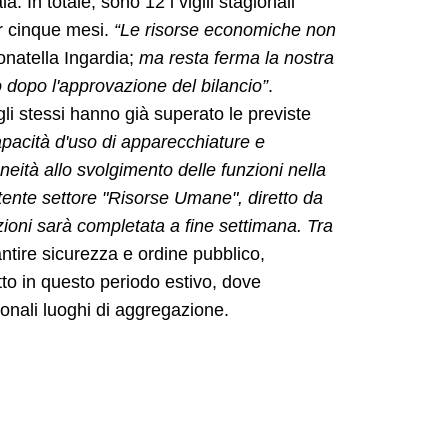
. In totale, sono 12 i vigili stagionali
r cinque mesi.
“Le risorse economiche non
onatella Ingardia;
ma resta ferma la nostra
 dopo l'approvazione del bilancio”
.
li stessi hanno già superato le previste
pacità d'uso di apparecchiature e
eità allo svolgimento delle funzioni nella
tente settore "Risorse Umane", diretto da
zioni sarà completata a fine settimana. Tra
ntire sicurezza e ordine pubblico,
utto in questo periodo estivo, dove
izionali luoghi di aggregazione.