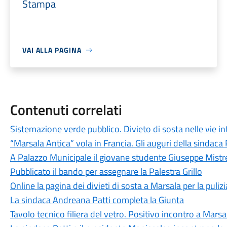
Stampa
VAI ALLA PAGINA
Contenuti correlati
Sistemazione verde pubblico. Divieto di sosta nelle vie i
“Marsala Antica” vola in Francia. Gli auguri della sindaca 
A Palazzo Municipale il giovane studente Giuseppe Mistr
Pubblicato il bando per assegnare la Palestra Grillo
Online la pagina dei divieti di sosta a Marsala per la puliz
La sindaca Andreana Patti completa la Giunta
Tavolo tecnico filiera del vetro. Positivo incontro a Marsa