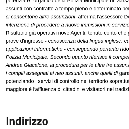
potenziare l'organico della Polizia Municipale di Marsala
assunti con contratto a tempo pieno e determinato pe
ci consentono altre assunzioni
, afferma l'assessore D
intenzione di procedere a nuove immissioni in servizio
Risultano già operativi nove Agenti, tenuto conto che g
prove d'ingresso -
conoscenza della lingua inglese, ca
applicazioni informatiche - conseguendo pertanto l'idon
Polizia Municipale. Secondo quanto riferisce il compe
Andrea Giacalone, la procedura per le altre tre assun
i compiti assegnati ai neo assunti, anche
quelli di
gara
potenziando i servizi di controllo nel territorio sopratt
maggiore è l'affluenza di cittadini e visitatori nei trad
Indirizzo