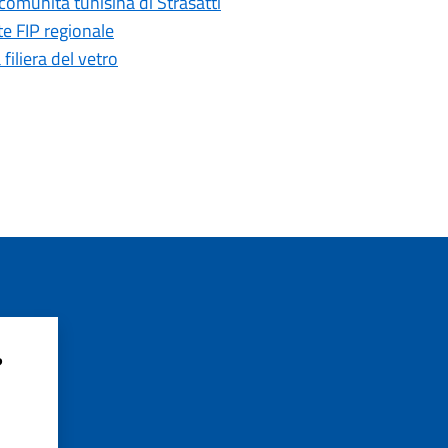
comunità tunisina di Strasatti
te FIP regionale
iliera del vetro
?