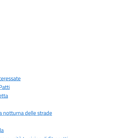
nteressate
Patti
etta
ia notturna delle strade
la