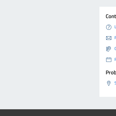
Cont
Prob