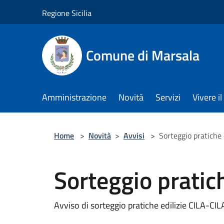
Salta al contenuto principale
Regione Sicilia
Comune di Marsala
Amministrazione
Novità
Servizi
Vivere 
Home
>
Novità
>
Avvisi
>
Sorteggio pratiche 
Sorteggio pratich
Avviso di sorteggio pratiche edilizie CILA-C