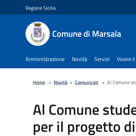
Salta al contenuto principale
Regione Sicilia
Comune di Marsala
Amministrazione
Novità
Servizi
Vivere 
Home
>
Novità
>
Comunicati
>
Al Comune stud
Al Comune studen
per il progetto d