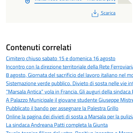
PDF
Scarica
Contenuti correlati
Cimitero chiuso sabato 15 e domenica 16 agosto
Incontro con la direzione territoriale della Rete Ferroviari
8 agosto, Giornata del sacrificio del lavoro italiano nel 
Sistemazione verde pubblico. Divieto di sosta nelle vie i
“Marsala Antica” vola in Francia. Gli auguri della sindaca 
A Palazzo Municipale il giovane studente Giuseppe Mistr
Pubblicato il bando per assegnare la Palestra Grillo
Online la pagina dei divieti di sosta a Marsala per la puliz
La sindaca Andreana Patti completa la Giunta