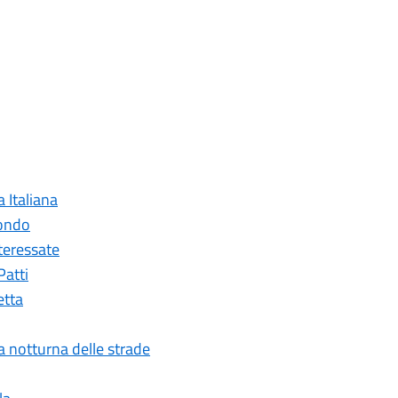
a Italiana
mondo
nteressate
Patti
etta
ia notturna delle strade