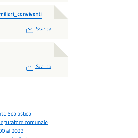
miliari_conviventi
PDF
Scarica
PDF
Scarica
rto Scolastico
el depuratore comunale
000 al 2023