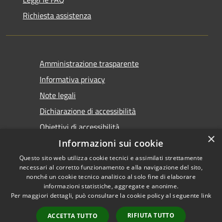
Richiesta assistenza
Amministrazione trasparente
Informativa privacy
Note legali
Dichiarazione di accessibilità
Obiettivi di accessibilità
×
Informazioni sui cookie
Questo sito web utilizza cookie tecnici e assimilati strettamente
necessari al corretto funzionamento e alla navigazione del sito,
nonché un cookie tecnico analitico al solo fine di elaborare
informazioni statistiche, aggregate e anonime.
RSS
Copyright © 2026 • Comune di
Per maggiori dettagli, può consultare la cookie policy al seguente
link
Accessibilità
Marsala • Powered by
Privacy
Municipium
Accesso
•
RIFIUTA TUTTO
ACCETTA TUTTO