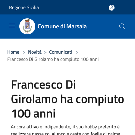
Salta al contenuto principale
Regione Sicilia
Comune di Marsala
Home
>
Novità
>
Comunicati
>
Francesco Di Girolamo ha compiuto 100 anni
Francesco Di
Girolamo ha compiuto
100 anni
Ancora attivo e indipendente, il suo hobby preferito è
realizzare nasse col giunco e ceste con foglie di palma