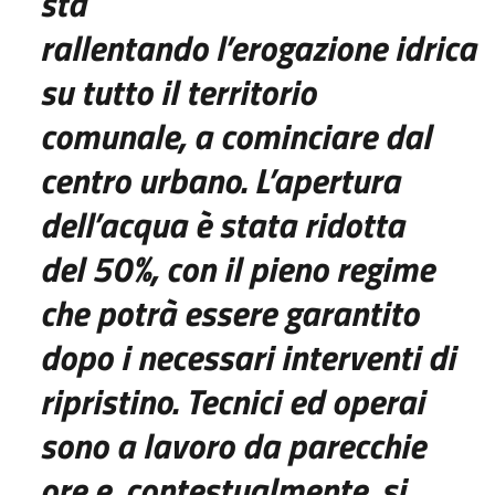
sta
rallentando
l’erogazione
idrica
su tutto il territorio
comunale, a cominciare dal
centro urbano. L’apertura
dell’acqua è stata
ridotta
del 50%, con il pieno regime
che potrà esse
re garantit
o
dopo
i necessari interventi di
ripristino. Tecnici ed oper
ai
sono a lavoro da parecchie
ore e, contestualmente, si