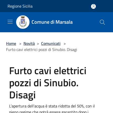
Salta al contenuto principale
Regione Sicilia
Comune di Marsala
Home
>
Novità
>
Comunicati
>
Furto cavi elettrici pozzi di Sinubio. Disagi
Furto cavi elettrici
pozzi di Sinubio.
Disagi
L’apertura dell’acqua è stata ridotta del 50%, con il
pieno regime che potrà essere garantito dopo i