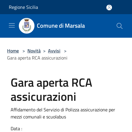
Salta al contenuto principale
Regione Sicilia
Comune di Marsala
Home
>
Novità
>
Avvisi
>
Gara aperta RCA assicurazioni
Gara aperta RCA
assicurazioni
Affidamento del Servizio di Polizza assicurazione per
mezzi comunali e scuolabus
Data :