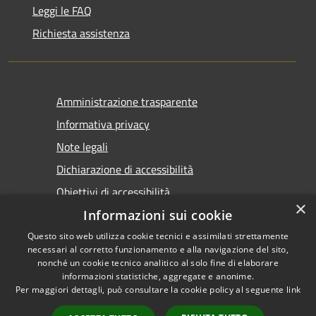
Leggi le FAQ
Richiesta assistenza
Amministrazione trasparente
Informativa privacy
Note legali
Dichiarazione di accessibilità
Obiettivi di accessibilità
×
Informazioni sui cookie
Questo sito web utilizza cookie tecnici e assimilati strettamente
necessari al corretto funzionamento e alla navigazione del sito,
nonché un cookie tecnico analitico al solo fine di elaborare
informazioni statistiche, aggregate e anonime.
RSS
Copyright © 2026 • Comune di
Per maggiori dettagli, può consultare la cookie policy al seguente
link
Accessibilità
Marsala • Powered by
Privacy
Municipium
Accesso
•