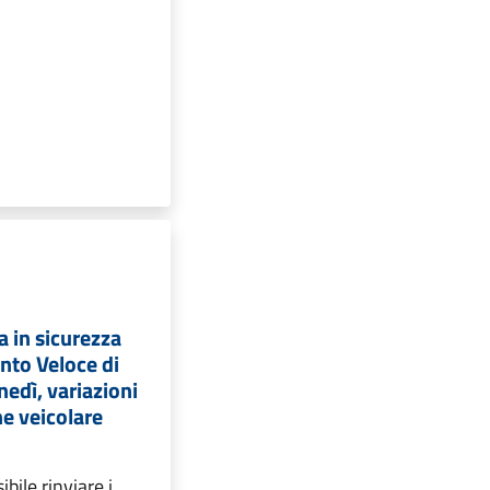
a in sicurezza
nto Veloce di
nedì, variazioni
one veicolare
bile rinviare i