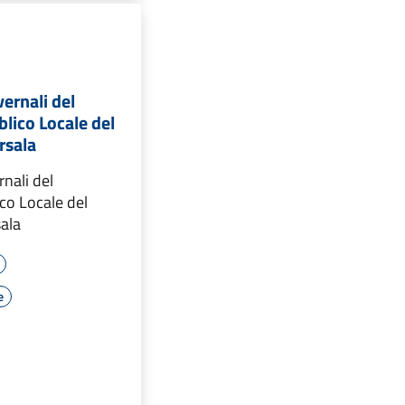
vernali del
lico Locale del
rsala
rnali del
co Locale del
ala
e