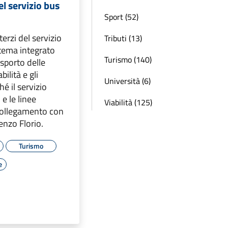
l servizio bus
Sport (52)
erzi del servizio
Tributi (13)
stema integrato
Turismo (140)
asporto delle
ilità e gli
Università (6)
é il servizio
i e le linee
Viabilità (125)
collegamento con
enzo Florio.
Turismo
e