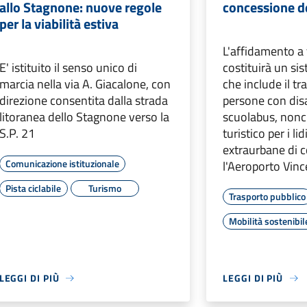
allo Stagnone: nuove regole
concessione de
per la viabilità estiva
L'affidamento a t
E' istituito il senso unico di
costituirà un si
marcia nella via A. Giacalone, con
che include il tr
direzione consentita dalla strada
persone con disab
litoranea dello Stagnone verso la
scuolabus, nonch
S.P. 21
turistico per i lid
extraurbane di 
Comunicazione istituzionale
l'Aeroporto Vinc
Pista ciclabile
Turismo
Trasporto pubblico
Mobilità sostenibil
LEGGI DI PIÙ
LEGGI DI PIÙ