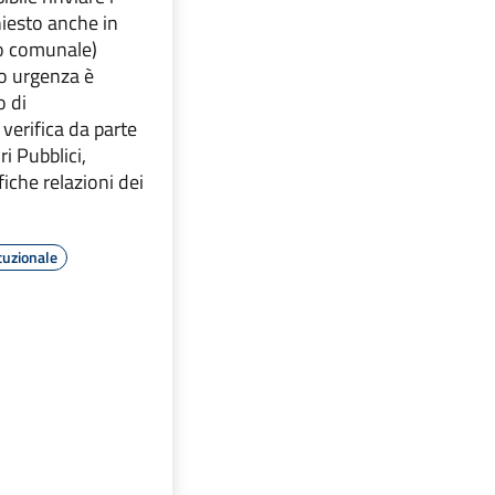
hiesto anche in
io comunale)
ro urgenza è
o di
verifica da parte
i Pubblici,
iche relazioni dei
tuzionale