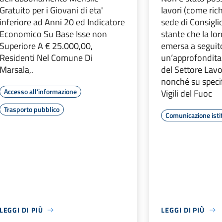
Gratuito per i Giovani di eta'
lavori (come ric
inferiore ad Anni 20 ed Indicatore
sede di Consigl
Economico Su Base Isse non
stante che la lo
Superiore A € 25.000,00,
emersa a seguit
Residenti Nel Comune Di
un’approfondita 
Marsala,.
del Settore Lavor
nonché su specif
Accesso all'informazione
Vigili del Fuoc
Trasporto pubblico
Comunicazione isti
LEGGI DI PIÙ
LEGGI DI PIÙ