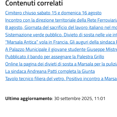
Contenuti correlati
Cimitero chiuso sabato 15 e domenica 16 agosto
Incontro con la direzione territoriale della Rete Ferroviari
8 agosto, Giornata del sacrificio del lavoro italiano nel 
Sistemazione verde pubblico. Divieto di sosta nelle vie i
“Marsala Antica” vola in Francia. Gli auguri della sindaca 
A Palazzo Municipale il giovane studente Giuseppe Mistr
Pubblicato il bando per assegnare la Palestra Grillo
Online la pagina dei divieti di sosta a Marsala per la puliz
La sindaca Andreana Patti completa la Giunta
Tavolo tecnico filiera del vetro. Positivo incontro a Marsa
Ultimo aggiornamento
: 30 settembre 2025, 11:01