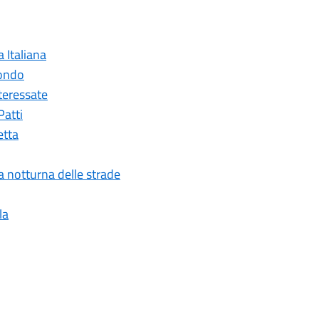
a Italiana
mondo
nteressate
Patti
etta
ia notturna delle strade
la