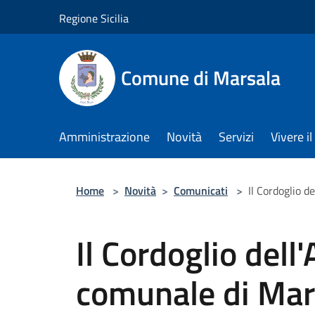
Salta al contenuto principale
Regione Sicilia
Comune di Marsala
Amministrazione
Novità
Servizi
Vivere 
Home
>
Novità
>
Comunicati
>
Il Cordoglio 
Il Cordoglio del
comunale di Mars