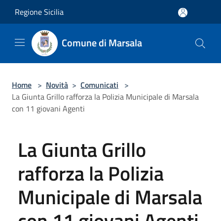
Salta al contenuto principale
Regione Sicilia
Comune di Marsala
Home
>
Novità
>
Comunicati
>
La Giunta Grillo rafforza la Polizia Municipale di Marsala
con 11 giovani Agenti
La Giunta Grillo
rafforza la Polizia
Municipale di Marsala
con 11 giovani Agenti