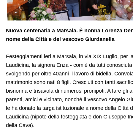
Nuova centenaria a Marsala. È nonna Lorenza Denar
nome della Città e del vescovo Giurdanella
Festeggiamenti ieri a Marsala, in via XIX Luglio, per 
Laudicina, la signora Enza -
com’è da tutti c
onosciuta
svolgendo per oltre 40anni il lavoro di bidella
.
Convola
matrimonio sono nati
8 figli.
C
resciuti con ta
nti
sacrific
bisnonna
e trisavola
di numerosi pronipoti.
A fare gli 
parenti, amici e vicinato, nonché il vescovo Angelo Gi
le ha donato la targa istituzionale a nome della Città 
Laudicina (nipote della festeggiata e don Giuseppe In
della Cava).