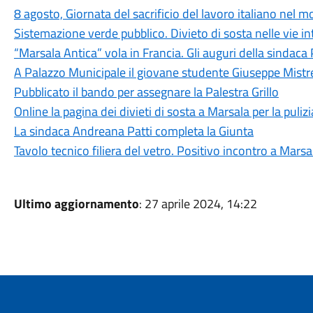
8 agosto, Giornata del sacrificio del lavoro italiano nel 
Sistemazione verde pubblico. Divieto di sosta nelle vie i
“Marsala Antica” vola in Francia. Gli auguri della sindaca 
A Palazzo Municipale il giovane studente Giuseppe Mistr
Pubblicato il bando per assegnare la Palestra Grillo
Online la pagina dei divieti di sosta a Marsala per la puliz
La sindaca Andreana Patti completa la Giunta
Tavolo tecnico filiera del vetro. Positivo incontro a Marsa
Ultimo aggiornamento
: 27 aprile 2024, 14:22