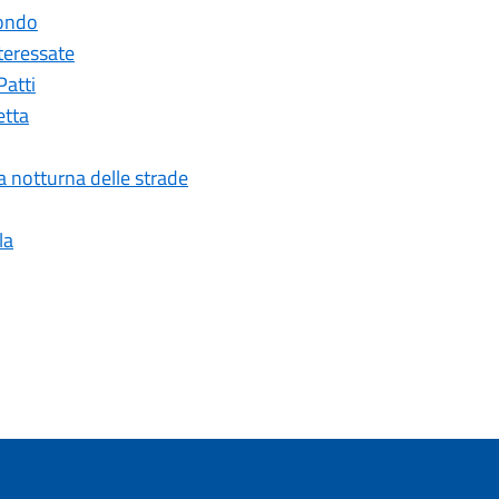
mondo
nteressate
Patti
etta
ia notturna delle strade
la