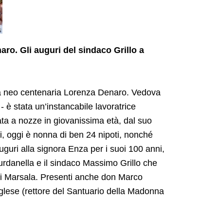
o. Gli auguri del sindaco Grillo a
la neo centenaria
Lorenza
Denaro. V
edova
- è stata un’i
nstancabile lavoratrice
ta a nozze in giovanissima età, dal
suo
i,
oggi è
nonna di ben 24 nipoti,
nonché
auguri alla signora Enza per i suoi 100
anni
,
urdanella e il sindaco Massimo Grillo che
di Marsala.
Presenti anche don Marco
glese (rettore del Santuario della Madonna