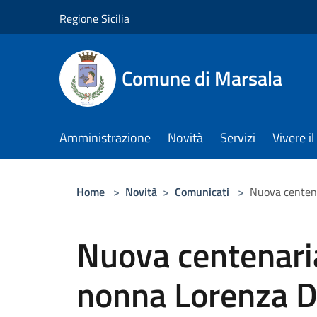
Salta al contenuto principale
Regione Sicilia
Comune di Marsala
Amministrazione
Novità
Servizi
Vivere 
Home
>
Novità
>
Comunicati
>
Nuova centena
Nuova centenari
nonna Lorenza De