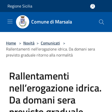
Salta al contenuto principale
Regione Sicilia
Comune di Marsala
Home
>
Novità
>
Comunicati
>
Rallentamenti nell’erogazione idrica. Da domani sera
previsto graduale ritorno alla normalità
Rallentamenti
nell’erogazione idrica.
Da domani sera
previsto graduale