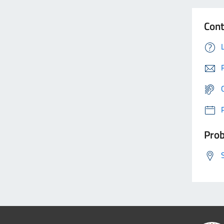
Cont
Prob