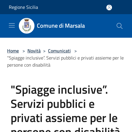
Salta al contenuto principale
Regione Sicilia
Comune di Marsala
Home
>
Novità
>
Comunicati
>
"Spiagge inclusive”. Servizi pubblici e privati assieme per le
persone con disabilità
"Spiagge inclusive”.
Servizi pubblici e
privati assieme per le
persone con disabilità