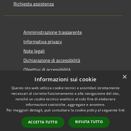
Richiesta assistenza
Amministrazione trasparente
Informativa privacy
Note legali
Dichiarazione di accessibilità
Obiettivi di accessibilità
×
Informazioni sui cookie
Questo sito web utilizza cookie tecnici e assimilati strettamente
necessari al corretto funzionamento e alla navigazione del sito,
nonché un cookie tecnico analitico al solo fine di elaborare
informazioni statistiche, aggregate e anonime.
RSS
Copyright © 2026 • Comune di
Per maggiori dettagli, può consultare la cookie policy al seguente
link
Accessibilità
Marsala • Powered by
Privacy
Municipium
Accesso
•
RIFIUTA TUTTO
ACCETTA TUTTO
Cookie
redazione