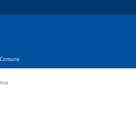
il Comune
tica