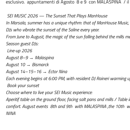
esclusivo. appuntamenti di Agosto 8 e 9 con MALASPINA / i
SEI MUSIC 2026 — The Sunset That Plays ManHouse
In Marsala, summer has a unique rhythm: that of ManHouse Music, th
DJs who vibrate the sunset of the Saline every year.
From June to August, the magic of the sun falling behind the mills
Season guest DJs:
Line-up 2026
August 8–9 → Malaspina
August 10 → Bismarck
August 14–15–16 → Ector Nina
Each evening begins at 6:00 PM, with resident DJ Raineri warming up
Book your sunset
Choose where to live your SEI Music experience:
Aperitif table on the ground floor, facing salt pans and mills / Table
comfort. August events 8th and 9th with MALASPINA ,the 10th w
NINA