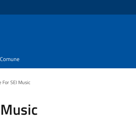
il Comune
me For SEI Music
I Music