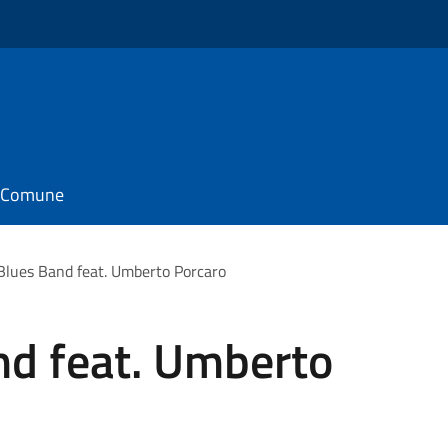
il Comune
 Blues Band feat. Umberto Porcaro
nd feat. Umberto