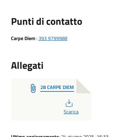
Punti di contatto
Carpe Diem
:
393 9799988
Allegati
28 CARPE DIEM
PDF
Scarica
Ultimo aggiornamento
: 24 giugno 2025, 16:33