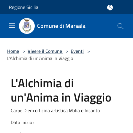
Salta al contenuto principale
Regione Sicilia
Comune di Marsala
Home
>
Vivere il Comune
>
Eventi
>
L'Alchimia di un'Anima in Viaggio
L'Alchimia di
un'Anima in Viaggio
Carpe Diem officina artistica Malìa e Incanto
Data inizio :