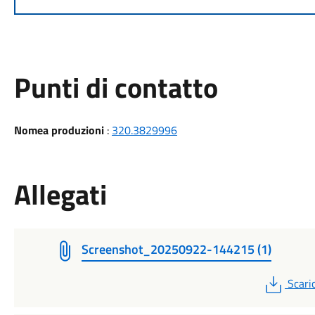
Punti di contatto
Nomea produzioni
:
320.3829996
Allegati
Screenshot_20250922-144215 (1)
PDF
Scari