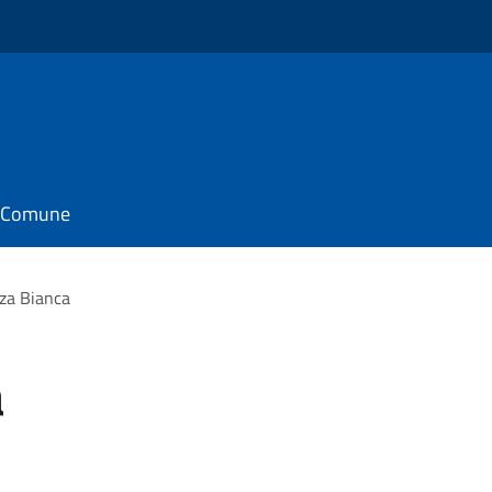
il Comune
za Bianca
a