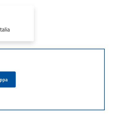
talia
appa