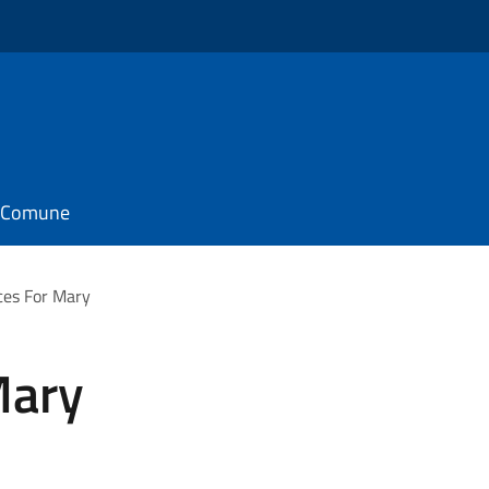
il Comune
ces For Mary
Mary