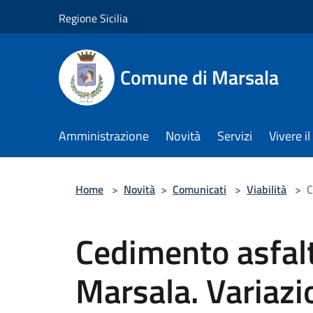
Salta al contenuto principale
Regione Sicilia
Comune di Marsala
Amministrazione
Novità
Servizi
Vivere 
Home
>
Novità
>
Comunicati
>
Viabilità
>
C
Cedimento asfalto
Marsala. Variazio