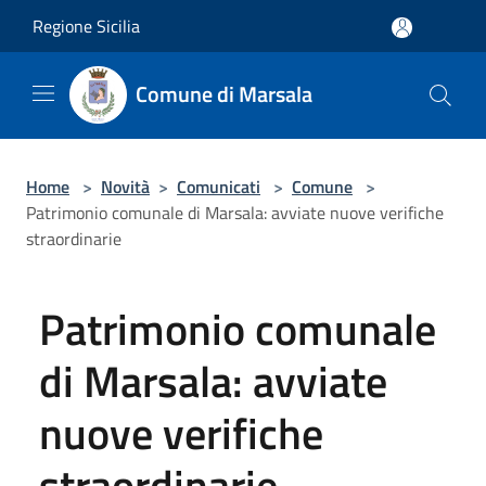
Salta al contenuto principale
Regione Sicilia
Comune di Marsala
Home
>
Novità
>
Comunicati
>
Comune
>
Patrimonio comunale di Marsala: avviate nuove verifiche
straordinarie
Patrimonio comunale
di Marsala: avviate
nuove verifiche
straordinarie