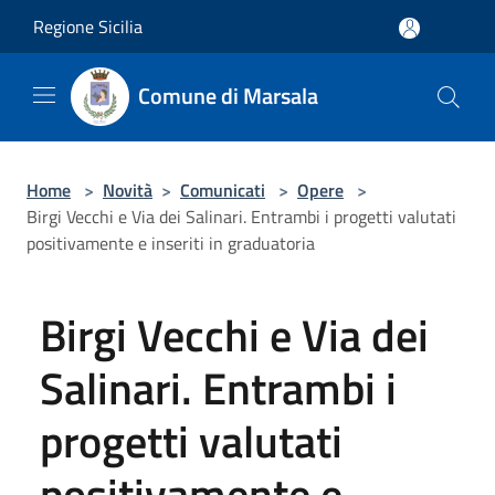
Salta al contenuto principale
Regione Sicilia
Comune di Marsala
Home
>
Novità
>
Comunicati
>
Opere
>
Birgi Vecchi e Via dei Salinari. Entrambi i progetti valutati
positivamente e inseriti in graduatoria
Birgi Vecchi e Via dei
Salinari. Entrambi i
progetti valutati
positivamente e