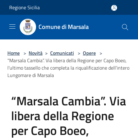
Salta al contenuto principale
Regione Sicilia
Comune di Marsala
Home
>
Novità
>
Comunicati
>
Opere
>
“Marsala Cambia”. Via libera della Regione per Capo Boeo,
l’ultimo tassello che completa la riqualificazione dell’intero
Lungomare di Marsala
“Marsala Cambia”. Via
libera della Regione
per Capo Boeo,